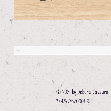
© 2021 by Débora Cauduro
37.476.745/0001-31