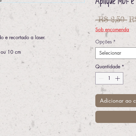
Aplique MDF e 
Pr
 R$ 2,50 
R
no
Sob encomenda
o e recortado a laser.
Opções
*
 ou 10 cm
Selecionar
Quantidade
*
Adicionar ao c