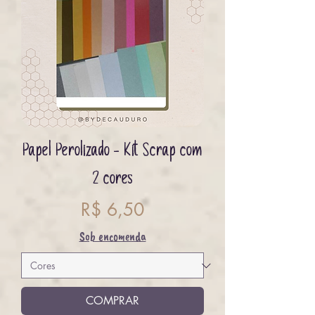
Papel Perolizado - Kit Scrap com
2 cores
Preço
R$ 6,50
Sob encomenda
COMPRAR