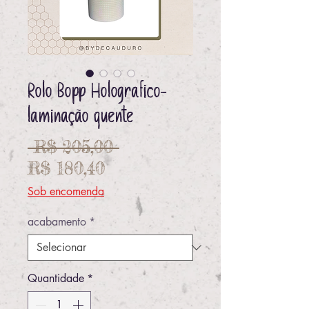
Rolo Bopp Holografico-
laminação quente
Preço
 R$ 205,00 
Preço
normal
R$ 180,40
promocional
Sob encomenda
acabamento
*
Quantidade
*