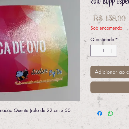
Rolo Bopp Espe
 R$ 158,00 
Sob encomenda
Quantidade
*
Adicionar ao c
minação Quente (rolo de 22 cm x 50