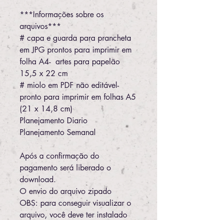
***Informações sobre os
arquivos***
# capa e guarda para prancheta
em JPG prontos para imprimir em
folha A4- artes para papelão
15,5 x 22 cm
# miolo em PDF não editável-
pronto para imprimir em folhas A5
(21 x 14,8 cm)
Planejamento Diario
Planejamento Semanal
Após a confirmação do
pagamento será liberado o
download.
O envio do arquivo zipado
OBS: para conseguir visualizar o
arquivo, você deve ter instalado