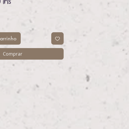
 Iris
eço
arrinho
Comprar