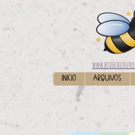
www.bydecauduro
INICIO
ARQUIVOS