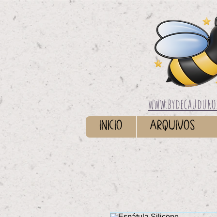
www.bydecauduro
INICIO
ARQUIVOS