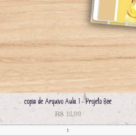
cópia de Arquivo Aula 1 - Projeto Bee
Visualização rápida
Preço
R$ 12,00