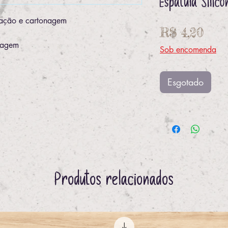
Espátula Silico
nação e cartonagem
Pre
R$ 4,20
nagem
Sob encomenda
Esgotado
Produtos relacionados