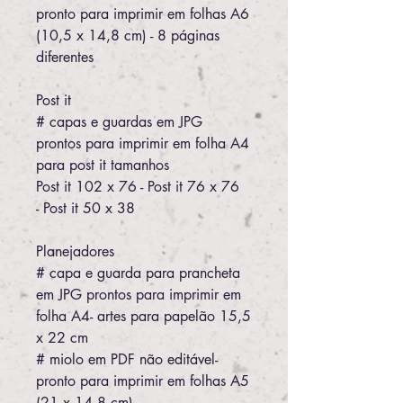
pronto para imprimir em folhas A6
(10,5 x 14,8 cm) - 8 páginas
diferentes
Post it
# capas e guardas em JPG
prontos para imprimir em folha A4
para post it tamanhos
Post it 102 x 76 - Post it 76 x 76
- Post it 50 x 38
Planejadores
# capa e guarda para prancheta
em JPG prontos para imprimir em
folha A4- artes para papelão 15,5
x 22 cm
# miolo em PDF não editável-
pronto para imprimir em folhas A5
(21 x 14,8 cm)