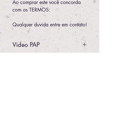
Ao comprar este você concorda
com os TERMOS:
Qualquer duvida entre em contato!
Video PAP
Vamos fazer pranchetas??
https://www.youtube.com/watch?
v=wIiAp0ref_E&t=3190s
Produtos
relacionados
ARQUIVOS
IMPRESSO