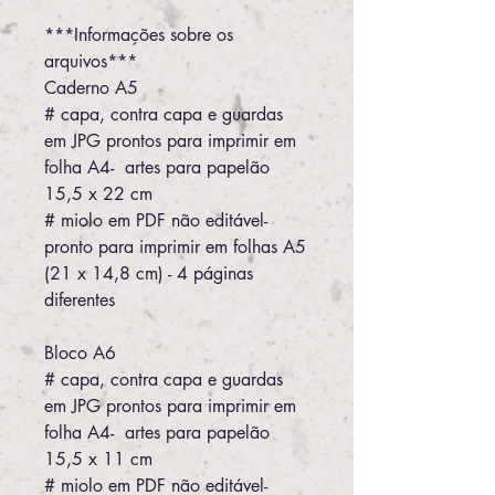
***Informações sobre os
arquivos***
Caderno A5
# capa, contra capa e guardas
em JPG prontos para imprimir em
folha A4- artes para papelão
15,5 x 22 cm
# miolo em PDF não editável-
pronto para imprimir em folhas A5
(21 x 14,8 cm) - 4 páginas
diferentes
Bloco A6
# capa, contra capa e guardas
em JPG prontos para imprimir em
folha A4- artes para papelão
15,5 x 11 cm
# miolo em PDF não editável-