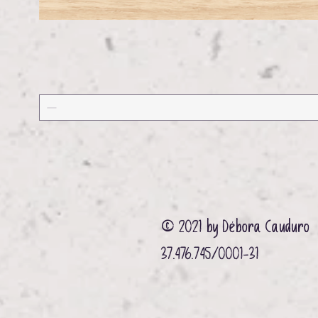
© 2021 by Débora Cauduro
37.476.745/0001-31