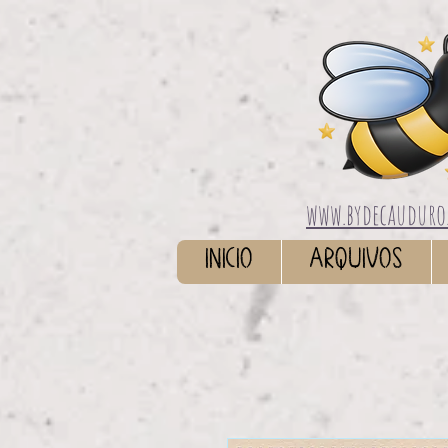
www.bydecauduro
INICIO
ARQUIVOS