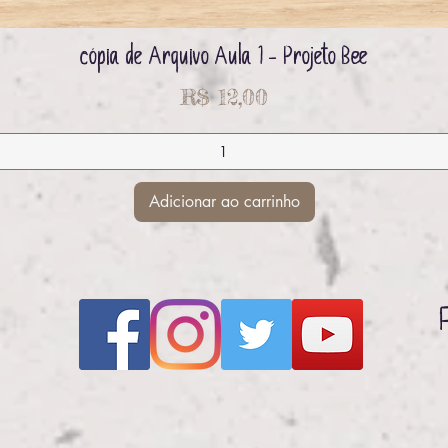
cópia de Arquivo Aula 1 - Projeto Bee
Visualização rápida
Preço
R$ 12,00
Adicionar ao carrinho