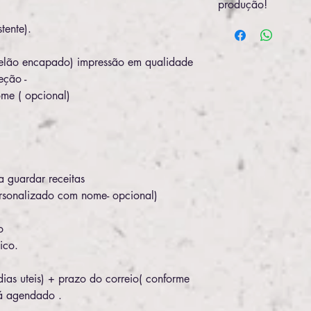
produção!
tente).
elão encapado) impressão em qualidade
eção -
me ( opcional)
E
a guardar receitas
rsonalizado com nome- opcional)
o
ico.
ias uteis) + prazo do correio( conforme
rá agendado .