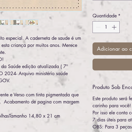
Quantidade
*
to especial. A caderneta de saude é um
esta criança por muitos anos. Merece
Adicionar ao c
te.
O!
 da Saúde edição atualizada ( 7º
2024- Arquivo ministério saúde
 GOV.
Produto Sob En
ente e Verso com tinta pigmentada que
Este produto será f
do. Acabamento de pagina com margem
carinho para você!
Por isso ele cont
folhasTamanho 14,80 x 21 cm
7 dias úteis para a
OBS: Para 3 peças 