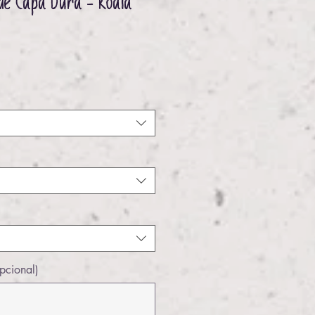
de Capa Dura - Koala
eço
pcional)