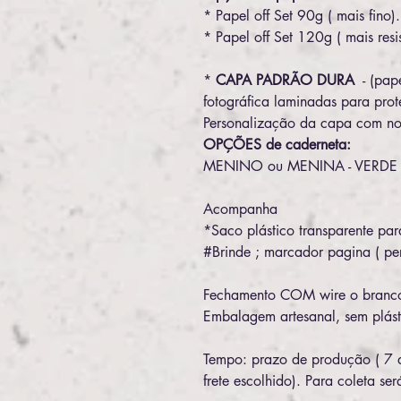
* Papel off Set 90g ( mais fino).
* Papel off Set 120g ( mais resis
*
CAPA PADRÃO DURA
- (pap
fotográfica laminadas para prot
Personalização da capa com no
OPÇÕES de caderneta:
MENINO ou MENINA - VERD
Acompanha
*Saco plástico transparente par
#Brinde ; marcador pagina ( pe
Fechamento COM wire o branc
Embalagem artesanal, sem plást
Tempo: prazo de produção ( 7 d
frete escolhido). Para coleta se