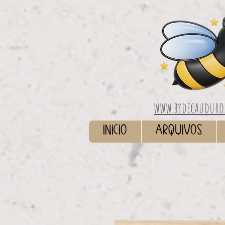
www.bydecauduro
INICIO
ARQUIVOS