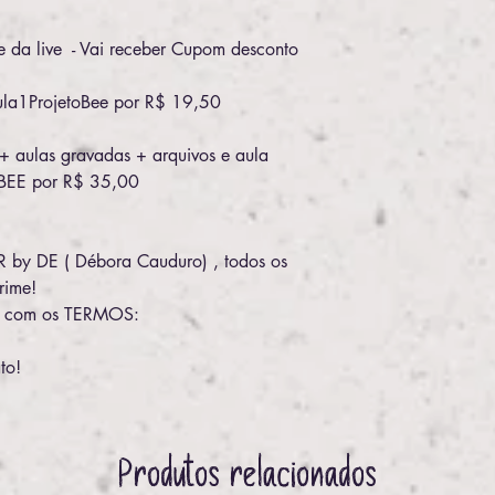
e da live - Vai receber Cupom desconto
ula1ProjetoBee por R$ 19,50
 + aulas gravadas + arquivos e aula
toBEE por R$ 35,00
R by DE ( Débora Cauduro) , todos os
crime!
a com os TERMOS:
to!
Produtos relacionados