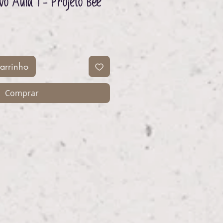
vo Aula 1 - Projeto Bee
eço
arrinho
Comprar