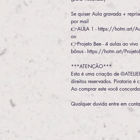
Se quiser Aula gravada + repris
por mail
👉AULA 1 - https://hotm.art/A
ou
👉Projeto Bee - 4 aulas ao vivo
bônus - https://hotm.art/Proje
***ATENÇÃO***
Esta é uma criação de ©ATELIE
direitos reservados. Pirataria é 
Ao comprar este você concord
Qualquer duvida entre em conta