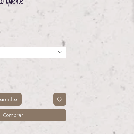
ão quente
ço
arrinho
Comprar