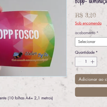
Bopp- laminaç
Pre
R$ 3,20
Sob encomenda
acabamento
*
Selecionar
Quantidade
*
Adicionar ao c
nte (10 folhas A4= 2,1 metros)