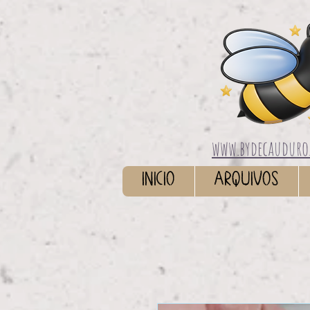
www.bydecauduro
INICIO
ARQUIVOS