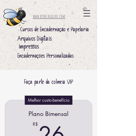
www.bydecauduro.com
Cursos de Encadernação e Papelaria
Arquivos Digitais ​
Impressos ​
Encadernações Personalizadas
Faça parte da colmeia VIP
Melhor custo-benefício
Plano Bimensal
26R$
26
R$